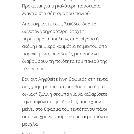
Πρόκειται για τη καλύτερη προστασία
ενάντια στο σάπισμα του πανιού
Απομακρύνετε τους ‘λεκέδες’ όσο το
δυνατόν γρηγορότερα. Στάχτη,
περιττώματα πουλιών, αποτσίγαρα ή
ακόμη και μικρά κομμάτια τσιμέντου από
παρακείμενες οικοδομές μπορούν να
διαβρώσουν τη ποιότητα του πανιού της
τέντας σας.
Εάν αντιληφθείτε ίχνη βρωμιάς στη τέντα
σας χρησιμοποιήστε μια βούρτσα ή μια
οικιακή ξύλινη σκούπα για να καθαρίσετε
την επιφάνεια της. Λεκέδες που έχουν
μείνει στο ύφασμα του τεντόπανου πάνω
από ένα χρόνο μπορεί να μετατραπούν σε
μούχλα