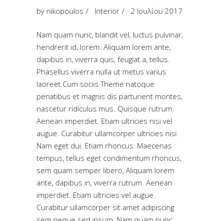
by
nikopoulos
Interior
2 Ιουλίου 2017
Nam quam nunc, blandit vel, luctus pulvinar,
hendrerit id, lorem. Aliquam lorem ante,
dapibus in, viverra quis, feugiat a, tellus.
Phasellus viverra nulla ut metus varius
laoreet.Cum sociis Theme natoque
penatibus et magnis dis parturient montes,
nascetur ridiculus mus. Quisque rutrum.
Aenean imperdiet. Etiam ultricies nisi vel
augue. Curabitur ullamcorper ultricies nisi.
Nam eget dui. Etiam rhoncus. Maecenas
tempus, tellus eget condimentum rhoncus,
sem quam semper libero, Aliquam lorem
ante, dapibus in, viverra rutrum. Aenean
imperdiet. Etiam ultricies vel augue.
Curabitur ullamcorper sit amet adipiscing
sem neque sed ipsum. Nam quam nunc,