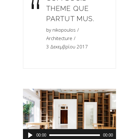
“
THEME QUE
PARTUT MUS.
by
nikopoulos
Architecture
3 Δεκεμβρίου 2017
Πρόγραμμα
00:00
00:00