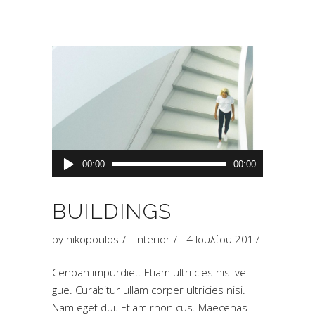
Πρόγραμμα
00:00
00:00
Αναπαραγωγής
Ήχου
BUILDINGS
by
nikopoulos
Interior
4 Ιουλίου 2017
Cenoan impurdiet. Etiam ultri cies nisi vel
gue. Curabitur ullam corper ultricies nisi.
Nam eget dui. Etiam rhon cus. Maecenas